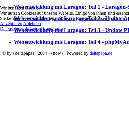
Webentwicklung mit Laragon: Teil 1 - Laragon-
Wir benutzen Cookies
Wir nutzen Cookies auf unserer Website. Einige von ihnen sind essenzi
Webentwicklung mit Laragon: Teil 2 - Update Ap
Sie können selbst entscheiden, ob Sie die Cookies zulassen möchten. B
Akzeptieren
Ablehnen
Datenschutzerklärung
|
Impressum
Webentwicklung mit Laragon: Teil 3 - Update P
Webentwicklung mit Laragon: Teil 4 - phpMyAdm
© by {deltapapa} | 2004 - {now} | Powered by
deltapapa.de