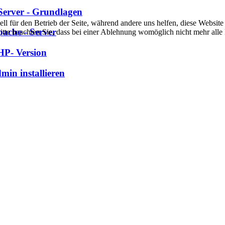
Server - Grundlagen
ell für den Betrieb der Seite, während andere uns helfen, diese Websi
ache - Server
itte beachten Sie, dass bei einer Ablehnung womöglich nicht mehr alle 
HP- Version
in installieren