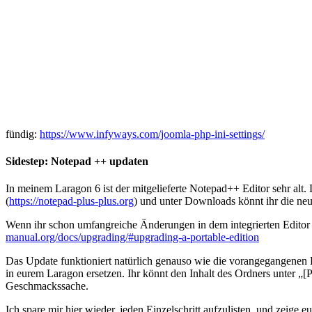
fündig:
https://www.infyways.com/joomla-php-ini-settings/
Sidestep: Notepad ++ updaten
In meinem Laragon 6 ist der mitgelieferte Notepad++ Editor sehr alt
(
https://notepad-plus-plus.org
) und unter Downloads könnt ihr die neu
Wenn ihr schon umfangreiche Änderungen in dem integrierten Editor 
manual.org/docs/upgrading/#upgrading-a-portable-edition
Das Update funktioniert natürlich genauso wie die vorangegangenen B
in eurem Laragon ersetzen. Ihr könnt den Inhalt des Ordners unter „[
Geschmackssache.
Ich spare mir hier wieder, jeden Einzelschritt aufzulisten, und zeige e