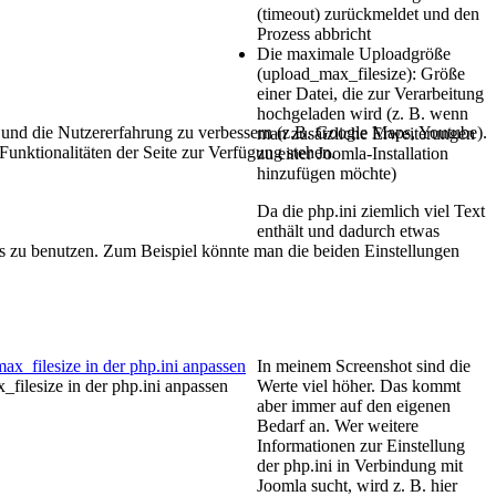
(timeout) zurückmeldet und den
Prozess abbricht
Die maximale Uploadgröße
(upload_max_filesize): Größe
einer Datei, die zur Verarbeitung
hochgeladen wird (z. B. wenn
te und die Nutzererfahrung zu verbessern (z.B. Google Maps, Youtube).
man zusätzliche Erweiterungen
Funktionalitäten der Seite zur Verfügung stehen.
zu einer Joomla-Installation
hinzufügen möchte)
Da die php.ini ziemlich viel Text
enthält und dadurch etwas
ors zu benutzen. Zum Beispiel könnte man die beiden Einstellungen
In meinem Screenshot sind die
_filesize in der php.ini anpassen
Werte viel höher. Das kommt
aber immer auf den eigenen
Bedarf an. Wer weitere
Informationen zur Einstellung
der php.ini in Verbindung mit
Joomla sucht, wird z. B. hier