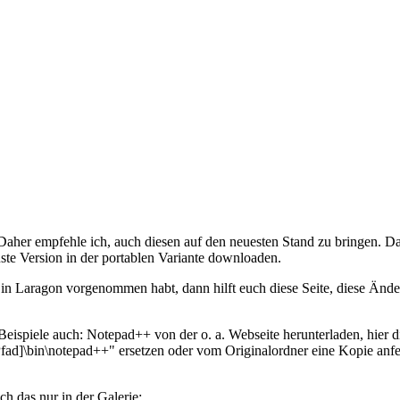
. Daher empfehle ich, auch diesen auf den neuesten Stand zu bringen. D
ste Version in der portablen Variante downloaden.
in Laragon vorgenommen habt, dann hilft euch diese Seite, diese Ände
eispiele auch: Notepad++ von der o. a. Webseite herunterladen, hier 
Pfad]\bin\notepad++" ersetzen oder vom Originalordner eine Kopie anfe
uch das nur in der Galerie: