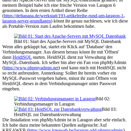
meinem Beispiel habe ich eine frische Version von Laragon 6
genommen. In dem ersten Artikel dieser Reihe
(
https://deltapapa.de/werkstatt/193-artikelreihe-rund-um-laragon-1-
laragon-server-grundlagen
) könnt ihr genau nachlesen, wie ich diese
als Portable-Version zum Laufen bekommen habe.
Bild 01: Start des Apache-Servers mit MySQL Datenbank
Wenn alles geklappt hat, startet ein Klick auf 'Database' den
Verbindungsmanager. Aus diesem heraus könnt ihr mit 'Öffnen'
dann
HeidiSQL
starten. HeidiSQL dient zur Verwaltung der
MySQL-Datenbank. Ich selber bin aber ein Fan von phpMyAdmin
(
https://www.phpmyadmin.net
) und kann mich mit HeidiSQL nicht
so recht anfreunden. Anmerkung: Solltet ihr bereits vorher ein
MySQL-Passwort vergeben haben, müsst ihr zum Öffnen von
HeidiSQL dieses in dem Verbindungsmanager unter Passwort
eingeben.
Bild 02:
Verbindungsmanager in Laragon
Bild 03:
HeidSQL zur Datenbankverwaltung
Die Installation von phpMyAdmin ist in Laragon aber sehr einfach.
Ich habe dazu meine bekannten Quellen aufgesucht: Auf
KREAWEB
(
https://www.kreaweb.be/laragon-add-phpmyadmin/
)