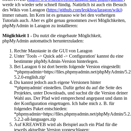
werde ich wieder sehr schnell fündig. Natürlich ist auch ein Besuch
des Wikis von Laragon (
https://github.com/leokhoa/laragon/wiki
)
immer ratsam. Im Kern ist es genauso wie bei den vorherigen
Tutorials auch. Aber es gibt genau genommen zwei Möglichkeiten,
phpMyAdmin in Laragon zu installieren:
Möglichkeit 1 -
Du nutzt die eingebaute Möglichkeit,
phpMyAdmin automatisch herunterzuladen:
Rechte Maustaste in die GUI von Laragon
Unter 'Tools -> Quick add -> Configuration' kannst du eine
bestimmte phpMyAdmin-Version hinterlegen.
Bei Laragon 6 ist dort bereits folgende Version eingestellt:
'*phpmyadmin=https://files.phpmyadmin.net/phpMyAdmin/5
5.2.0-english.zip'
Du kannst jedoch auch eigene Versionen hinter
'*phpmyadmin' einstellen. Dafür gehst du auf die Seite des
Projektes, unter Downloads, und suchst dir die Version deiner
Wahl aus. Der Pfad wird entsprechend angepasst und dann in
der Konfiguration eingetragen. Ich habe mich z. B. für
folgendes Paket entschieden:
*phpmyadmin=https://files.phpmyadmin.net/phpMyAdmin/5.
5.2.2-all-languages.zip
Auf
KREAWEB
wird als Beispiel auch ein Pfad für die
jeweils aktuellste Version vorgeschlagen: