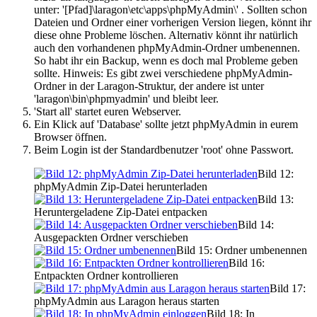
unter: '[Pfad]\laragon\etc\apps\phpMyAdmin\' . Sollten schon
Dateien und Ordner einer vorherigen Version liegen, könnt ihr
diese ohne Probleme löschen. Alternativ könnt ihr natürlich
auch den vorhandenen phpMyAdmin-Ordner umbenennen.
So habt ihr ein Backup, wenn es doch mal Probleme geben
sollte. Hinweis: Es gibt zwei verschiedene phpMyAdmin-
Ordner in der Laragon-Struktur, der andere ist unter
'laragon\bin\phpmyadmin' und bleibt leer.
'Start all' startet euren Webserver.
Ein Klick auf 'Database' sollte jetzt phpMyAdmin in eurem
Browser öffnen.
Beim Login ist der Standardbenutzer 'root' ohne Passwort.
Bild 12:
phpMyAdmin Zip-Datei herunterladen
Bild 13:
Heruntergeladene Zip-Datei entpacken
Bild 14:
Ausgepackten Ordner verschieben
Bild 15: Ordner umbenennen
Bild 16:
Entpackten Ordner kontrollieren
Bild 17:
phpMyAdmin aus Laragon heraus starten
Bild 18: In