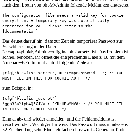
nach dem Login von phpMyAdmin folgende Meldungen angezeigt:
The configuration file needs a valid key for cookie
encryption. A temporary key was automatically
generated for you. Please refer to the
[documentation].
Das deutet darauf hin, dass zur Zeit ein temporäres Passwort zur
Verschlüsselung in der Datei
'\etc\apps\phpMyAdmin\config.inc.php' gesetzt ist. Das Problem ist
schnell behoben, ihr öffnet die entsprechende Datei z. B. mit dem
Notepad++-Editor und ändert folgende Zeile ab:
$cfg['blowfish_secret'] = 'TempPassword...'; /* YOU
MUST FILL IN THIS FOR COOKIE AUTH! */
zum Beispiel in:
$cfg['blowfish_secret'] =
'ggp3BaYtph4Q5XJVvtrfSYUoURwMMV8c'; /* YOU MUST FILL
IN THIS FOR COOKIE AUTH! */
Einmal ab- und wieder anmelden, und die Fehlermeldung ist
verschwunden. Wichtiger Hinweis: Das Passwort muss mindestens
32 Zeichen lang sein. Einen einfachen Passwort - Generator findet