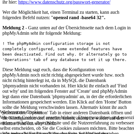
ihr hier:
https://www.datenschutz.org/passwort-generator/
Wer die Möglichkeit hat, einen Terminal zu starten, kann auch
folgenden Befehl nutzen: "
openssl rand -base64 32".
Meldung 2
- Ganz unten auf der Übersichtsseite nach dem Login in
phpMyAdmin seht ihr folgende Meldung:
! The phpMyAdmin configuration storage is not
completely configured, some extended features have
been deactivated. Find out why. Or alternately go to
'Operations' tab of any database to set it up there.
Diese Meldung sagt euch, dass die Konfiguration von
phpMyAdmin noch nicht richtig abgespeichert wurde bzw. noch
nicht richtig hinterlegt ist, da in MySQL die Datenbank
'phpmyadmin nicht vorhanden ist. Hier klickt ihr einfach auf 'Find
out why' und im folgenden Fenster auf 'Create' und phpMyAdmin
legt dann eine Datenbank 'phpmyadmin' an, in der die erforderlichen
Informationen gespeichert werden. Ein Klick auf den 'Home' Button
sollte die Meldung verschwinden lassen. Alternativ könnt ihr auch
Wir benutzen Cookies
jederzeit den 'Operation' Tab in einer anderen Datenbank öffnen und
Wir nutzen Cookies auf unserer Website. Einige von ihnen sind essenzie
die Konfiguration dort erstellen lassen, indem ihr wieder auf den
andere uns helfen, diese Website und die Nutzererfahrung zu verbesse
Button 'Find out why' klickt.
selbst entscheiden, ob Sie die Cookies zulassen möchten. Bitte beacht
nicht mehr alle Funktionalitäten der Seite zur Verfügung stehen.
Wie immer könnt ihr euch die einzelnen Schritte auf den