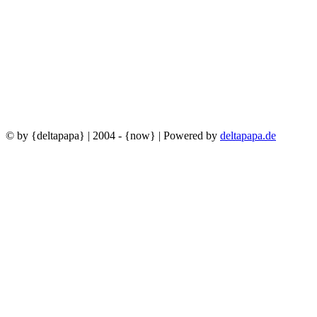
© by {deltapapa} | 2004 - {now} | Powered by
deltapapa.de