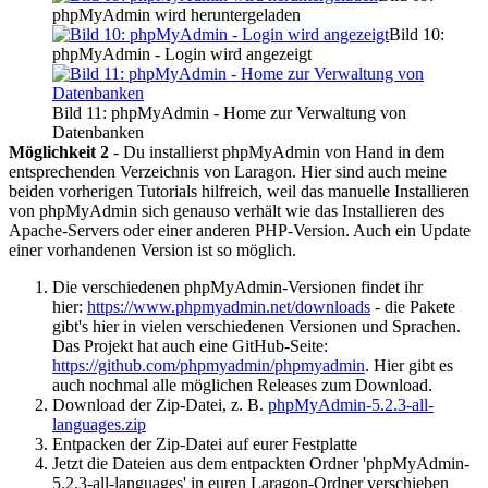
phpMyAdmin wird heruntergeladen
Bild 10:
phpMyAdmin - Login wird angezeigt
Bild 11: phpMyAdmin - Home zur Verwaltung von
Datenbanken
Möglichkeit 2
- Du installierst phpMyAdmin von Hand in dem
entsprechenden Verzeichnis von Laragon. Hier sind auch meine
beiden vorherigen Tutorials hilfreich, weil das manuelle Installieren
von phpMyAdmin sich genauso verhält wie das Installieren des
Apache-Servers oder einer anderen PHP-Version. Auch ein Update
einer vorhandenen Version ist so möglich.
Die verschiedenen phpMyAdmin-Versionen findet ihr
hier:
https://www.phpmyadmin.net/downloads
- die Pakete
gibt's hier in vielen verschiedenen Versionen und Sprachen.
Das Projekt hat auch eine GitHub-Seite:
https://github.com/phpmyadmin/phpmyadmin
. Hier gibt es
auch nochmal alle möglichen Releases zum Download.
Download der Zip-Datei, z. B.
phpMyAdmin-5.2.3-all-
languages.zip
Entpacken der Zip-Datei auf eurer Festplatte
Jetzt die Dateien aus dem entpackten Ordner 'phpMyAdmin-
5.2.3-all-languages' in euren Laragon-Ordner verschieben