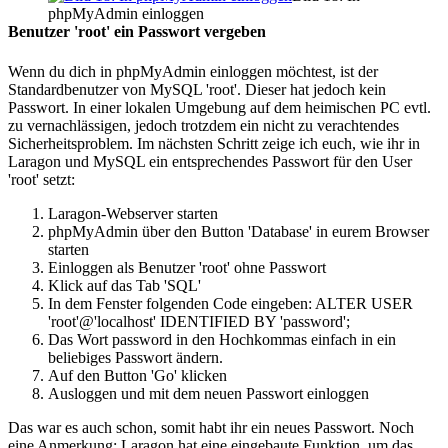
phpMyAdmin einloggen
Benutzer 'root' ein Passwort vergeben
Wenn du dich in phpMyAdmin einloggen möchtest, ist der
Standardbenutzer von MySQL 'root'. Dieser hat jedoch kein
Passwort. In einer lokalen Umgebung auf dem heimischen PC evtl.
zu vernachlässigen, jedoch trotzdem ein nicht zu verachtendes
Sicherheitsproblem. Im nächsten Schritt zeige ich euch, wie ihr in
Laragon und MySQL ein entsprechendes Passwort für den User
'root' setzt:
Laragon-Webserver starten
phpMyAdmin über den Button 'Database' in eurem Browser
starten
Einloggen als Benutzer 'root' ohne Passwort
Klick auf das Tab 'SQL'
In dem Fenster folgenden Code eingeben: ALTER USER
'root'@'localhost' IDENTIFIED BY 'password';
Das Wort password in den Hochkommas einfach in ein
beliebiges Passwort ändern.
Auf den Button 'Go' klicken
Ausloggen und mit dem neuen Passwort einloggen
Das war es auch schon, somit habt ihr ein neues Passwort. Noch
eine Anmerkung: Laragon hat eine eingebaute Funktion, um das