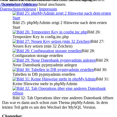
Akzeptieren
Ablehnen
Screenshots unten nochmal anschauen.
Datenschutzerklärung
|
Impressum
Bild 25: phpMyAdmin zeigt 2 Hinweise nach dem ersten
Start
Bild 26:
Temporärer Key in config.inc.php
Bild 27:
Neuen Key setzen (min 32 Zeichen)
Bild 28:
Configuration storage erstellen
Bild 29:
Neue Datenbank pypmyadmin anlegen
Bild 30:
Tabellen in DB pypmyadmin erstellen
Bild 31:
Keine Hinweise mehr in phpMyAdmin
Bild 32: Tab Operations über eine anderen Datenbank öffnen
Das war es dann auch schon zum Thema phpMyAdmin. In dem
letzten Teil geht es um den Wechsel der MySQL Version.
Changelog: