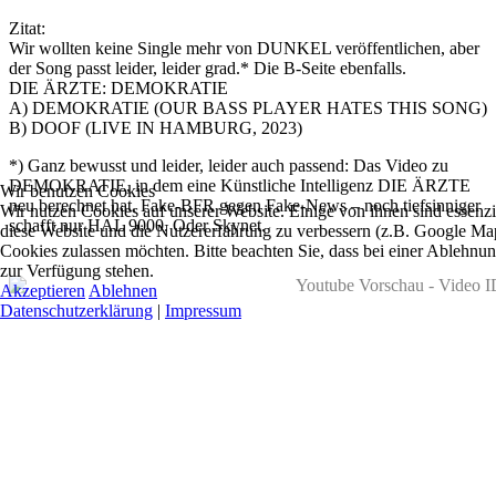
Zitat:
Wir wollten keine Single mehr von DUNKEL veröffentlichen, aber
der Song passt leider, leider grad.* Die B-Seite ebenfalls.
DIE ÄRZTE: DEMOKRATIE
A) DEMOKRATIE (OUR BASS PLAYER HATES THIS SONG)
B) DOOF (LIVE IN HAMBURG, 2023)
*) Ganz bewusst und leider, leider auch passend: Das Video zu
DEMOKRATIE, in dem eine Künstliche Intelligenz DIE ÄRZTE
Wir benutzen Cookies
neu berechnet hat. Fake-BFR gegen Fake-News – noch tiefsinniger
Wir nutzen Cookies auf unserer Website. Einige von ihnen sind essenzie
schafft nur HAL 9000. Oder Skynet.
diese Website und die Nutzererfahrung zu verbessern (z.B. Google Maps
Cookies zulassen möchten. Bitte beachten Sie, dass bei einer Ablehnun
zur Verfügung stehen.
Akzeptieren
Ablehnen
Datenschutzerklärung
|
Impressum