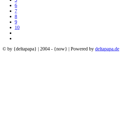
6
7
8
9
10
© by {deltapapa} | 2004 - {now} | Powered by
deltapapa.de