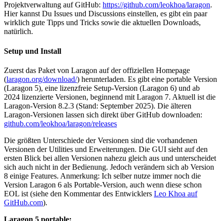
Projektverwaltung auf GitHub:
https://github.com/leokhoa/laragon
.
Hier kannst Du Issues und Discussions einstellen, es gibt ein paar
wirklich gute Tipps und Tricks sowie die aktuellen Downloads,
natürlich.
Setup und Install
Zuerst das Paket von Laragon auf der offiziellen Homepage
(
laragon.org/download/
) herunterladen. Es gibt eine portable Version
(Laragon 5), eine lizenzfreie Setup-Version (Laragon 6) und ab
2024 lizenzierte Versionen, beginnend mit Laragon 7. Aktuell ist die
Laragon-Version 8.2.3 (Stand: September 2025). Die älteren
Laragon-Versionen lassen sich direkt über GitHub downloaden:
github.com/leokhoa/laragon/releases
Die größten Unterschiede der Versionen sind die vorhandenen
Versionen der Utilities und Erweiterungen. Die GUI sieht auf den
ersten Blick bei allen Versionen nahezu gleich aus und unterscheidet
sich auch nicht in der Bedienung. Jedoch verändern sich ab Version
8 einige Features. Anmerkung: Ich selber nutze immer noch die
Version Laragon 6 als Portable-Version, auch wenn diese schon
EOL ist (siehe den Kommentar des Entwicklers
Leo Khoa auf
GitHub.com
).
Laragon 5 portable: