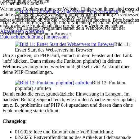
Berechtigung verwalten:
Wir benutzen Cookies
Wir nutzen Cookies auf unserer Website. Einige von ihnen sind essenzie
Bild 10:
andere uns helfen, diese Website und die Nutzererfahrung zu verbesse
Einstellung 'Zugelassene Apps' verwalten
selbst entscheiden, ob Sie die Cookies zulassen möchten. Bitte beacht
Das war es im Prinzip auch schon. Mit einem Klick auf den Button
nicht mehr alle Funktionalitäten der Seite zur Verfügung stehen.
„Web“ im Laragon-Programm startet dein Webbrowser mit der
Akzeptieren
Ablehnen
URL: localhost in deinem Browser.
Datenschutzerklärung
|
Impressum
Bild 11:
Erster Start des Webservers im Browser
Um zu gucken, ob PHP läuft, einfach in dem Fenster auf den Link
'info' klicken. Dann müsste die Funktion phpinfo() in deinem
Webbrowser aufgerufen werden und gibt sehr viel Auskunft über
deine PHP-Einstellungen.
Bild 12: Funktion
phpinfo() aufrufen
Damit endet die erste, grundsätzliche Einweisung in Laragon. Im
nächsten Beitrag zeige ich euch, wie ihr den Apache-Server updatet,
um z. B. problemlos auf PHP 8.4 upzudaten und diesen dann ohne
Fehlermeldung starten könnt.
Changelog:
01/2025: Idee und Entwurf ohne Veröffentlichung
02/2025: Erstveröffentlichung des Artikels auf deltapapa.de