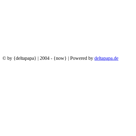
© by {deltapapa} | 2004 - {now} | Powered by
deltapapa.de