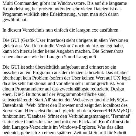
Multi Commander, gibt’s im Windowsstore. Bis auf die langsame
Kopierleistung bei großen und/oder sehr vielen Dateien ist das
Programm wirklich eine Erleichterung, wenn man sich daran
gewöhnt hat.
In diesem Verzeichnis nun einfach die laragon.exe ausführen.
Die GUI (Grafik-User-Interface) sieht übrigens in allen Versionen
gleich aus. Weil ich mir die Version 7 noch nicht zugelegt habe,
kann ich hierzu leider keine Angaben machen. Die Screenshots
sehen aber aus wie bei Laragon 5 und Laragon 6.
Die GUI ist sehr übersichtlich aufgebaut und erinnert so ein
bisschen an ein Programm aus dem letzten Jahrzehnt. Das ist aber
überhaupt kein Problem (sofern der User keinen Wert auf UX legt),
da alles sehr funktional und vor allem sehr umfangreich ist. Von
einem Programmierer auf das zweckmäßigste reduzierte Design
eben. Die 5 Buttons auf der Programmoberfläche sind
selbsterklärend: 'Start All' startet den Webserver und die MySQL-
Datenbank. 'Web' öffnet den Browser und zeigt den localhost des
Servers an. Hier siehst du auch gleich, ob dein Server/PHP/MySQL
funktioniert. 'Database' öffnet den Verbindungsmanager. 'Terminal'
startet eine Cmder-Instanz und mit dem Klick auf 'Root' öffnest du
dein Laragon-Verzeichnis im Windows-Explorer. Was das alles
bedeutet, gehe ich zu einem späteren Zeitpunkt Schritt für Schritt