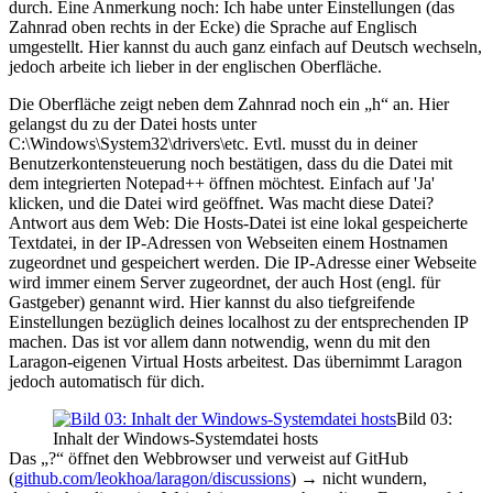
durch. Eine Anmerkung noch: Ich habe unter Einstellungen (das
Zahnrad oben rechts in der Ecke) die Sprache auf Englisch
umgestellt. Hier kannst du auch ganz einfach auf Deutsch wechseln,
jedoch arbeite ich lieber in der englischen Oberfläche.
Die Oberfläche zeigt neben dem Zahnrad noch ein „h“ an. Hier
gelangst du zu der Datei hosts unter
C:\Windows\System32\drivers\etc. Evtl. musst du in deiner
Benutzerkontensteuerung noch bestätigen, dass du die Datei mit
dem integrierten Notepad++ öffnen möchtest. Einfach auf 'Ja'
klicken, und die Datei wird geöffnet. Was macht diese Datei?
Antwort aus dem Web: Die Hosts-Datei ist eine lokal gespeicherte
Textdatei, in der IP-Adressen von Webseiten einem Hostnamen
zugeordnet und gespeichert werden. Die IP-Adresse einer Webseite
wird immer einem Server zugeordnet, der auch Host (engl. für
Gastgeber) genannt wird. Hier kannst du also tiefgreifende
Einstellungen bezüglich deines localhost zu der entsprechenden IP
machen. Das ist vor allem dann notwendig, wenn du mit den
Laragon-eigenen Virtual Hosts arbeitest. Das übernimmt Laragon
jedoch automatisch für dich.
Bild 03:
Inhalt der Windows-Systemdatei hosts
Das „?“ öffnet den Webbrowser und verweist auf GitHub
(
github.com/leokhoa/laragon/discussions
) → nicht wundern,